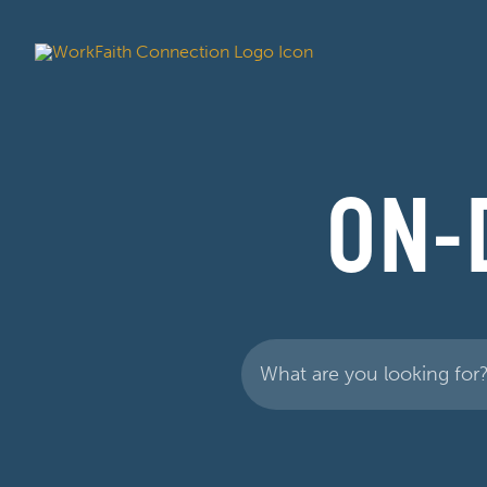
ON-
Search