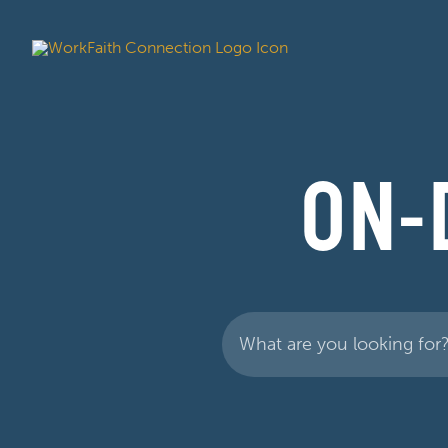
ON-
Search